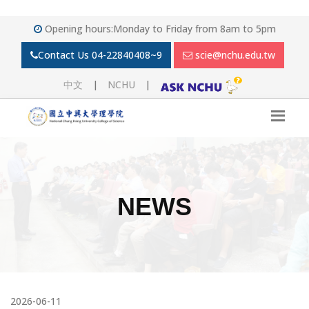
Opening hours:Monday to Friday from 8am to 5pm
Contact Us
04-22840408~9
scie@nchu.edu.tw
中文
|
NCHU
|
NEWS
2026-06-11