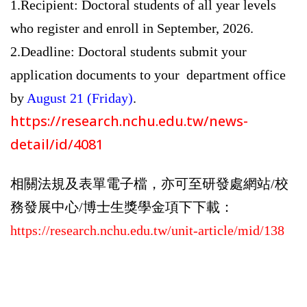
1.Recipient: Doctoral students of all year levels
who register and enroll in September, 2026.
2.Deadline: Doctoral students submit your
application documents to your department office
by
August 21 (Friday)
.
https://research.nchu.edu.tw/news-
detail/id/4081
相關法規及表單電子檔，亦可至研發處網站/校
務發展中心/博士生獎學金項下下載：
https://research.nchu.edu.tw/unit-article/mid/138