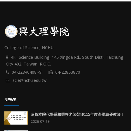
College of Science, NCHU
4F., Science Building, 145 Xingda Rd., South Dist., Taichung
City 402, Taiwan, R.O.C.
04-22840408~9
04-22853870
scie@nchu.edu.tw
NEWS
恭賀本院化學系賴秉杉老師榮獲115年度產學績優教師II
2026-07-29