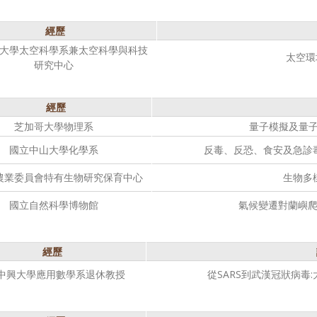
經歷
大學太空科學系兼太空科學與科技
太空環
研究中心
經歷
芝加哥大學物理系
量子模擬及量子
國立中山大學化學系
反毒、反恐、食安及急診
農業委員會特有生物研究保育中心
生物多
國立自然科學博物館
氣候變遷對蘭嶼
經歷
中興大學應用數學系退休教授
從SARS到武漢冠狀病毒