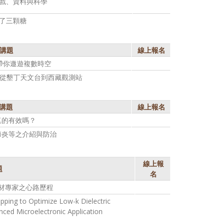
戲、資料與科學
了三顆糖
講題
線上報名
帶你遨遊複數時空
-從墾丁天文台到西藏觀測站
講題
線上報名
真的有效嗎？
節炎等之介紹與防治
線上報
題
名
材專家之心路歷程
ping to Optimize Low-k Dielectric
nced Microelectronic Application