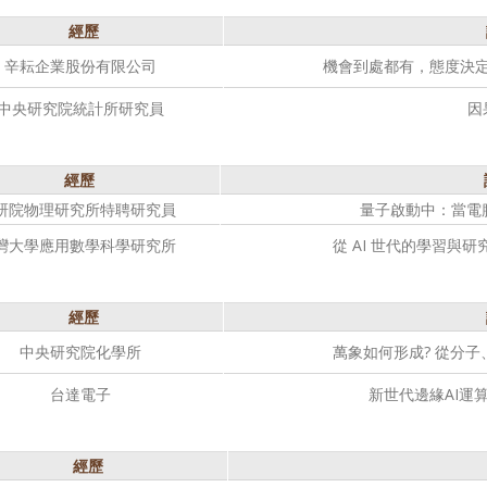
經歷
辛耘企業股份有限公司
機會到處都有，態度決
中央研究院統計所研究員
因
經歷
研院物理研究所特聘研究員
量子啟動中：當電
灣大學應用數學科學研究所
從 AI 世代的學習與
經歷
中央研究院化學所
萬象如何形成? 從分
台達電子
新世代邊緣AI運
經歷