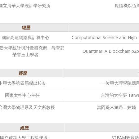
國立清華大學統計學研究所
應隨機以恆
經歷
國家高速網路與計算中心
Computational Science and High-
堡大學統計與計量研究所、教育部
Quantinar: A Blockchain p2p
榮譽玉山學者
經歷
中興大學第四屆傑出校友
一位興大理學院應
國家太空中心主任
台灣的太空夢 Taiwane
台灣大學物理系及天文所教授
當阿緹米絲遇上嫦娥 
經歷
國立成功大學工程科學系
STEAM教育