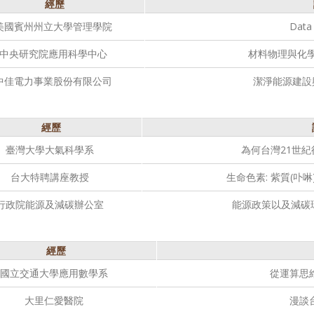
經歷
美國賓州州立大學管理學院
Data 
中央研究院應用科學中心
材料物理與化
中佳電力事業股份有限公司
潔淨能源建設
經歷
臺灣大學大氣科學系
為何台灣21世
台大特聘講座教授
生命色素: 紫質(卟
行政院能源及減碳辦公室
能源政策以及減碳
經歷
國立交通大學應用數學系
從運算思
大里仁愛醫院
漫談