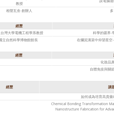
談電腦遊
教授
相聲瓦舍-創辦人
多
經歷
立台灣大學電機工程學系教授
科學的疆界-
國立自然科學博物館館長
在爛泥溝渠中仰望星空
經歷
化妝品
自體免疫與關
經歷
講
如何成為培育高貴藥
Chemical Bonding Transformation Map
Nanostructure Fabrication for Adva