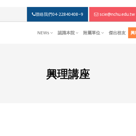
聯絡我們
04-22840408~9
scie@nchu.edu.tw
NEWs
認識本院
附屬單位
傑出校友
興
興理講座