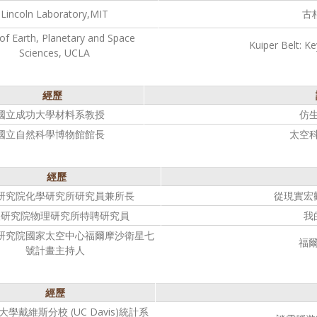
Lincoln Laboratory,MIT
古
of Earth, Planetary and Space
Kuiper Belt: K
Sciences, UCLA
經歷
國立成功大學材料系教授
仿
國立自然科學博物館館長
太空
經歷
研究院化學研究所研究員兼所長
從現實宏
央研究院物理研究所特聘研究員
我
研究院國家太空中心福爾摩沙衛星七
福
號計畫主持人
經歷
學戴維斯分校 (UC Davis)統計系