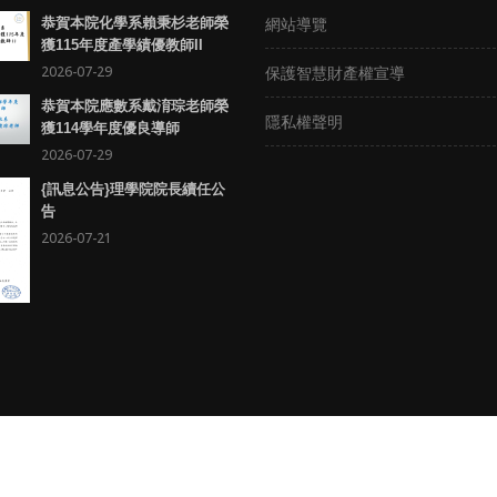
網站導覽
恭賀本院化學系賴秉杉老師榮
獲115年度產學績優教師II
2026-07-29
保護智慧財產權宣導
恭賀本院應數系戴淯琮老師榮
隱私權聲明
獲114學年度優良導師
2026-07-29
{訊息公告}理學院院長續任公
告
2026-07-21