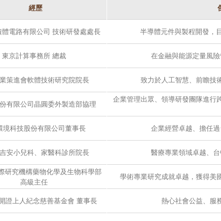
經歷
積體電路有限公司 技術研發處處長
半導體元件與製程開發，目
東京計算事務所 總裁
在金融與能源定量風險
業策進會軟體技術研究院院長
致力於人工智慧、前瞻技
企業管理出眾、領導研發團隊進行
份有限公司晶圓委外製造部協理
環境科技股份有限公司董事長
企業經營卓越、擔任過
吉安小兒科、家醫科診所院長
醫療專業領域卓越、台
國際研究機構藥物化學及生物科學部
學術專業研究成就卓越，獲得美
高級主任
開證上人紀念慈善基金會 董事長
熱心社會公益、服