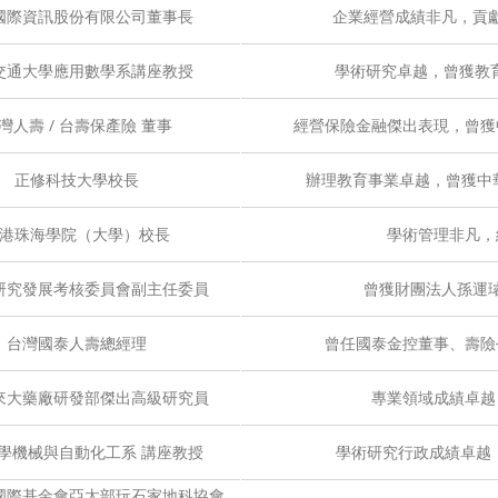
國際資訊股份有限公司董事長
企業經營成績非凡，貢
交通大學應用數學系講座教授
學術研究卓越，曾獲教育
灣人壽 / 台壽保產險 董事
經營保險金融傑出表現，曾獲
正修科技大學校長
辦理教育事業卓越，曾獲中
港珠海學院（大學）校長
學術管理非凡，
研究發展考核委員會副主任委員
曾獲財團法人孫運
台灣國泰人壽總經理
曾任國泰金控董事、壽險
來大藥廠研發部傑出高級研究員
專業領域成績卓越
學機械與自動化工系 講座教授
學術研究行政成績卓越
國際基金會亞太部玩石家地科協會