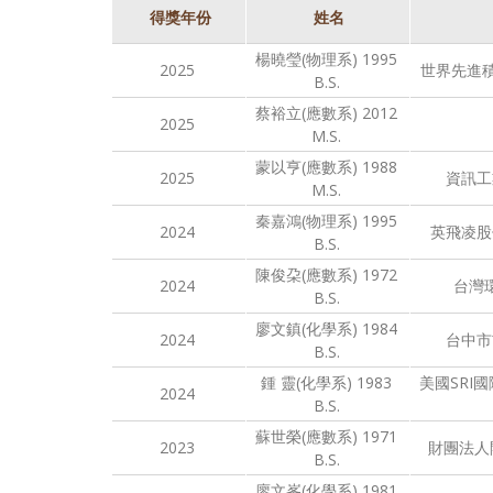
得獎年份
姓名
楊曉瑩(物理系) 1995
2025
世界先進
B.S.
蔡裕立(應數系) 2012
2025
M.S.
蒙以亨(應數系) 1988
2025
資訊工
M.S.
秦嘉鴻(物理系) 1995
2024
英飛凌股
B.S.
陳俊朶(應數系) 1972
2024
台灣
B.S.
廖文鎮(化學系) 1984
2024
台中市
B.S.
鍾 靈(化學系) 1983
美國SRI
2024
B.S.
蘇世榮(應數系) 1971
2023
財團法人
B.S.
廖文峯(化學系) 1981