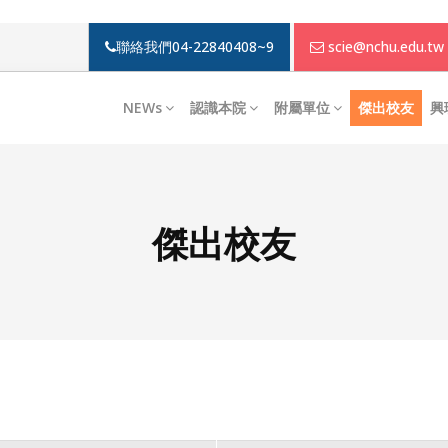
聯絡我們
04-22840408~9
scie@nchu.edu.tw
NEWs
認識本院
附屬單位
傑出校友
興
傑出校友