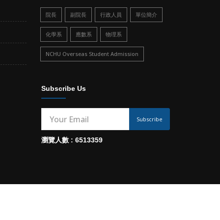
院長
副院長
行政人員
單位簡介
化學系
應數系
物理系
NCHU Overseas Student Admission
Subscribe Us
Subscribe
瀏覽人數 : 6513359