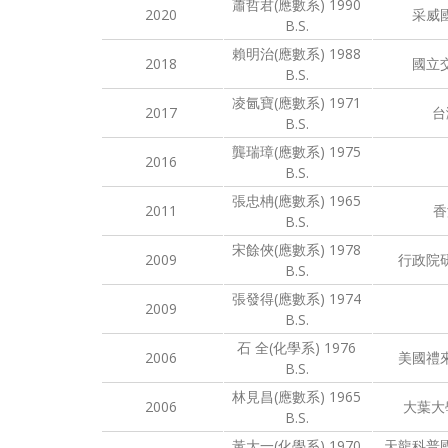
蕭哲君(應數系) 1990
2020
采威
B.S.
賴明治(應數系) 1988
2018
國立
B.S.
凌氤寶(應數系) 1971
2017
台
B.S.
龔瑞璋(應數系) 1975
2016
B.S.
張忠柟(應數系) 1965
2011
香
B.S.
宋餘俠(應數系) 1978
2009
行政院
B.S.
張發得(應數系) 1974
2009
B.S.
石 全(化學系) 1976
2006
美國禮
B.S.
林見昌(應數系) 1965
2006
大葉大
B.S.
黃大一(化學系) 1970
天龍科普