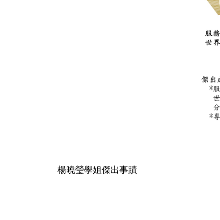
楊曉瑩學姐傑出事蹟