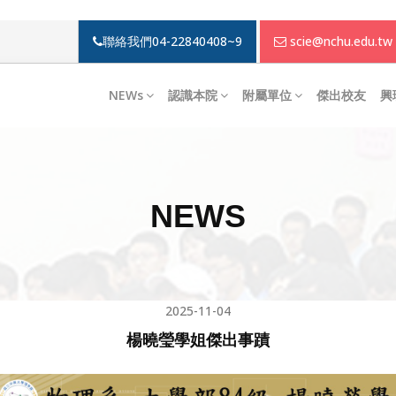
聯絡我們
04-22840408~9
scie@nchu.edu.tw
NEWs
認識本院
附屬單位
傑出校友
興
NEWS
2025-11-04
楊曉瑩學姐傑出事蹟