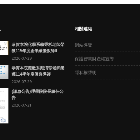
息
相關連結
網站導覽
恭賀本院化學系賴秉杉老師榮
獲115年度產學績優教師II
2026-07-29
保護智慧財產權宣導
恭賀本院應數系戴淯琮老師榮
隱私權聲明
獲114學年度優良導師
2026-07-29
{訊息公告}理學院院長續任公
告
2026-07-21