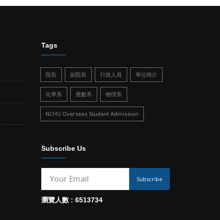
Tags
院長
副院長
行政人員
單位簡介
化學系
應數系
物理系
NCHU Overseas Student Admission
Subscribe Us
Subscribe
瀏覽人數 : 6513734