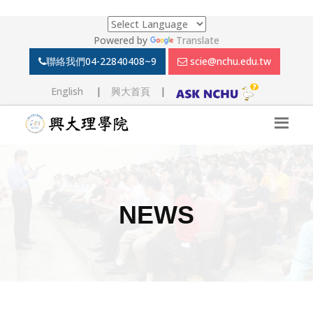
Powered by
Translate
聯絡我們
04-22840408~9
scie@nchu.edu.tw
English
|
興大首頁
|
NEWS