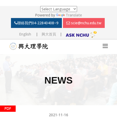
Powered by
Translate
聯絡我們
04-22840408~9
scie@nchu.edu.tw
English
|
興大首頁
|
NEWS
2021-11-16