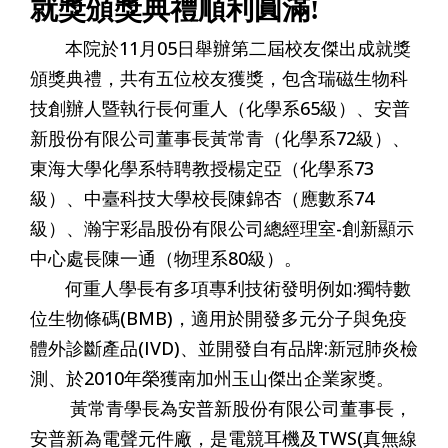
就獎頒獎典禮順利圓滿!
本院於11月05日舉辦第二屆校友傑出成就獎
頒獎典禮，共有五位校友獲獎，包含瑞磁生物科
技創辦人暨執行長何重人（化學系65級）、安普
新股份有限公司董事長黃常青（化學系72級）、
東海大學化學系特聘教授楊定亞（化學系73
級）、中臺科技大學校長陳錦杏（應數系74
級）、瀚宇彩晶股份有限公司總經理室-創新顯示
中心處長陳一通（物理系80級）。
何重人學長有多項專利技術發明例如:獨特數
位生物條碼(BMB)，適用於開發多元分子與免疫
體外診斷產品(IVD)、並開發自有品牌:新冠肺炎檢
測、於2010年榮獲南加州玉山傑出企業家獎。
黃常青學長為安普新股份有限公司董事長，
安普新為電聲元件廠，是電競耳機及TWS(真無線