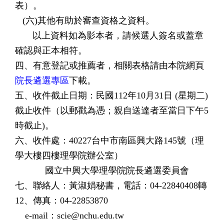
表）。
(六)其他有助於審查資格之資料。
以上資料如為影本者，請候選人簽名或蓋章
確認與正本相符。
四、有意登記或推薦者，相關表格請由本院網頁
院長遴選專區
下載。
五、收件截止日期：民國112年10月31日 (星期二)
截止收件（以郵戳為憑；親自送達者至當日下午5
時截止)。
六、收件處：40227台中市南區興大路145號（理
學大樓四樓理學院辦公室）
國立中興大學理學院院長遴選委員會
七、聯絡人：黃淑娟秘書，電話：04-22840408轉
12、傳真：04-22853870
e-mail：scie@nchu.edu.tw