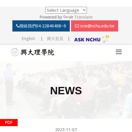
Powered by
Translate
聯絡我們
04-22840408~9
scie@nchu.edu.tw
English
|
興大首頁
|
NEWS
2023-11-07