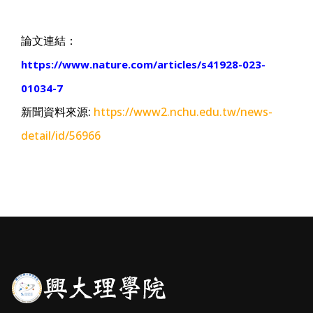
論文連結：
https://www.nature.com/articles/s41928-023-
01034-7
新聞資料來源:
https://www2.nchu.edu.tw/news-
detail/id/56966