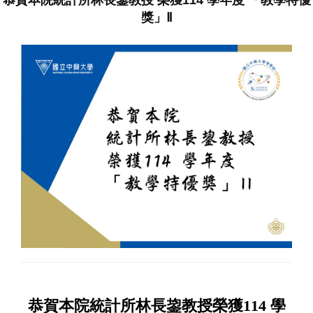
獎」Ⅱ
恭賀本院統計所林長鋆教授榮獲114 學