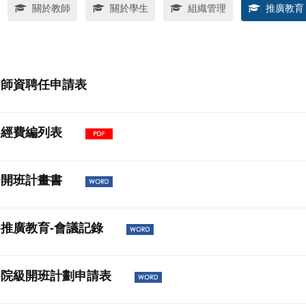
關於教師
關於學生
組織管理
推廣教育
05-師資聘任申請表
04-經費編列表
03-開班計畫書
02-推廣教育-會議記錄
01-院級開班計劃申請表