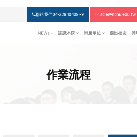
聯絡我們
04-22840408~9
scie@nchu.edu.tw
NEWs
認識本院
附屬單位
傑出校友
興
作業流程