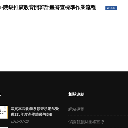
-001-院級推廣教育開班計畫審查標準作業流程
息
相關連結
網站導覽
恭賀本院化學系賴秉杉老師榮
獲115年度產學績優教師II
2026-07-29
保護智慧財產權宣導