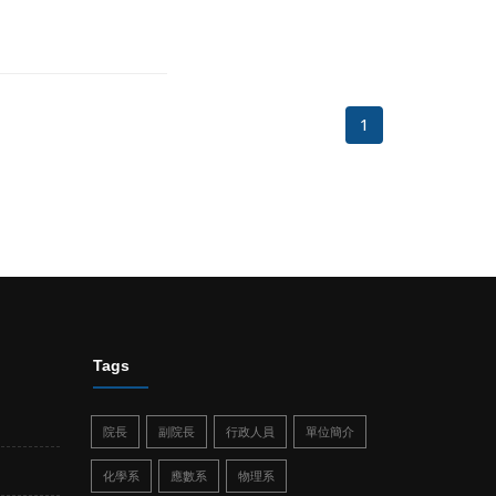
1
Tags
院長
副院長
行政人員
單位簡介
化學系
應數系
物理系