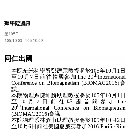
理學院週訊
第1057
105.10.03 -105.10.09
同仁出國
本院奈米科學所鄭建宗教授將於
105
年
10
月
1
日
th
至
10
月
7
日前往韓國參加
The 20
International
Conference on Biomagnetism (BIOMAG2016)
會
議
。
本院物理系陳坤麟助理教授將於
105
年
10
月
1
日
至
10
月
7
日前往韓國首爾參加
The
th
20
International Conference on Biomagnetism
(BIOMAG2016)
會議
。
本院物理系林彥甫助理教授將於
105
年
10
月
2
日
至
10
月
6
日前往美國夏威夷參加
2016 Parific Rim