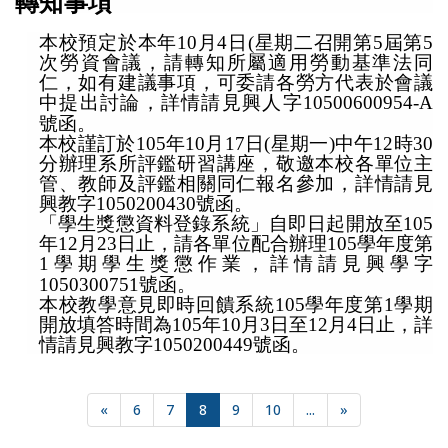
轉知事項
本校預定於本年10月4日(星期二召開第5屆第5
次勞資會議，請轉知所屬適用勞動基準法同
仁，如有建議事項，可委請各勞方代表於會議
中提出討論，詳情請見興人字10500600954-A
號函。
本校謹訂於105年10月17日(星期一)中午12時30
分辦理系所評鑑研習講座，敬邀本校各單位主
管、教師及評鑑相關同仁報名參加，詳情請見
興教字1050200430號函。
「學生獎懲資料登錄系統」自即日起開放至105
年12月23日止，請各單位配合辦理105學年度第
1學期學生獎懲作業，詳情請見興學字
1050300751號函。
本校教學意見即時回饋系統105學年度第1學期
開放填答時間為105年10月3日至12月4日止，詳
情請見興教字1050200449號函。
«
6
7
8
9
10
...
»