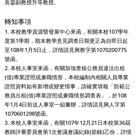
長鋆副教授升等教授。
轉知事項
1. 本校教學資源暨發展中心來函，有關本校107學年
度第1學期，期末教學意見調查日期更正為自即日起
至108年1月5日止，詳情請見興教字第1070200775
號函。
2. 本校人事室來函，有關加強查核公務員違法出租
(借)專業證照或兼職情形，本校編制內相關人員專業
證照資料如有新增或變更情事，請確實填報「防範公
務員出租(借)專業證照或兼職情形調查表」，於108
年1月4日前送人事室一組彙辦，詳情請見興人字第
1070601298號函。
3. 本校人事室來函，有關107年12月21日本校第36屆
教師評審委員會第1次會議會議紀錄(節錄)乙份，詳情