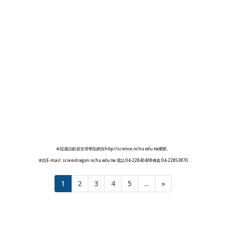
本院週訊歡迎至理學院網頁http://science.nchu.edu.tw瀏覽。
本院E-mail: scie＠dragon.nchu.edu.tw 電話:04-22840408傳真:04-22853870
1
2
3
4
5
...
»