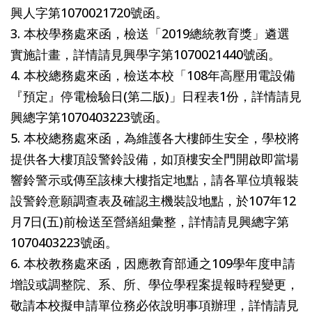
興人字第1070021720號函。
3. 本校學務處來函，檢送「2019總統教育獎」遴選
實施計畫，詳情請見興學字第1070021440號函。
4. 本校總務處來函，檢送本校「108年高壓用電設備
『預定』停電檢驗日(第二版)」日程表1份，詳情請見
興總字第1070403223號函。
5. 本校總務處來函，為維護各大樓師生安全，學校將
提供各大樓頂設警鈴設備，如頂樓安全門開啟即當場
響鈴警示或傳至該棟大樓指定地點，請各單位填報裝
設警鈴意願調查表及確認主機裝設地點，於107年12
月7日(五)前檢送至營繕組彙整，詳情請見興總字第
1070403223號函。
6. 本校教務處來函，因應教育部通之109學年度申請
增設或調整院、系、所、學位學程案提報時程變更，
敬請本校擬申請單位務必依說明事項辦理，詳情請見