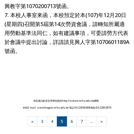
興教字第1070200713號函。
7. 本校人事室來函，本校預定於本(107)年12月20日
(星期四)召開第5屆第14次勞資會議，請轉知所屬適
用勞動基準法同仁，如有建議事項，可委請勞方代表
於會議中提出討論，詳請請見興人字第1070601189A
號函。
本院週訊歡迎至理學院網頁http://science.nchu.edu.tw瀏覽。
本院E-mail: scie＠dragon.nchu.edu.tw 電話:04-22840408傳真:04-22853870
«
3
4
5
6
7
...
»