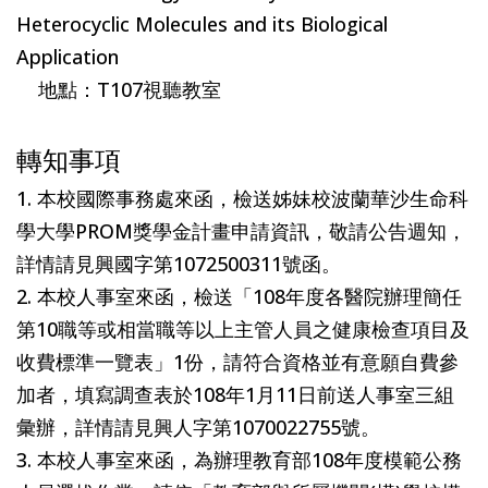
Heterocyclic Molecules and its Biological
Application
地點：T107視聽教室
轉知事項
1. 本校國際事務處來函，檢送姊妹校波蘭華沙生命科
學大學PROM獎學金計畫申請資訊，敬請公告週知，
詳情請見興國字第1072500311號函。
2. 本校人事室來函，檢送「108年度各醫院辦理簡任
第10職等或相當職等以上主管人員之健康檢查項目及
收費標準一覽表」1份，請符合資格並有意願自費參
加者，填寫調查表於108年1月11日前送人事室三組
彙辦，詳情請見興人字第1070022755號。
3. 本校人事室來函，為辦理教育部108年度模範公務