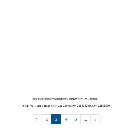
本院週訊歡迎至理學院網頁http://science.nchu.edu.tw瀏覽。
本院E-mail: scie＠dragon.nchu.edu.tw 電話:04-22840408傳真:04-22853870
1
2
3
4
5
...
»