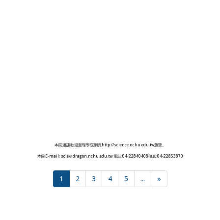
本院週訊歡迎至理學院網頁http://science.nchu.edu.tw瀏覽。
本院E-mail: scie＠dragon.nchu.edu.tw 電話:04-22840408傳真:04-22853870
1
2
3
4
5
...
»