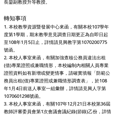
長鋆副教授升等教授。
轉知事項
1. 本校教學資源暨發展中心來函，有關本校107學年
度第1學期，期末教學意見調查日期更正為自即日起
至108年1月5日止，詳情請見興教字第1070200775
號函。
2. 本校人事室來函，有關加強查核公務員違法出租
(借)專業證照或兼職情形，本校編制內相關人員專業
證照資料如有新增或變更情事，請確實填報「防範公
務員出租(借)專業證照或兼職情形調查表」，於108
年1月4日前送人事室一組彙辦，詳情請見興人字第
1070601298號函。
3. 本校人事室來函，有關107年12月21日本校第36屆
教師評審委員會第1次會議會議紀錄(節錄)乙份，詳情