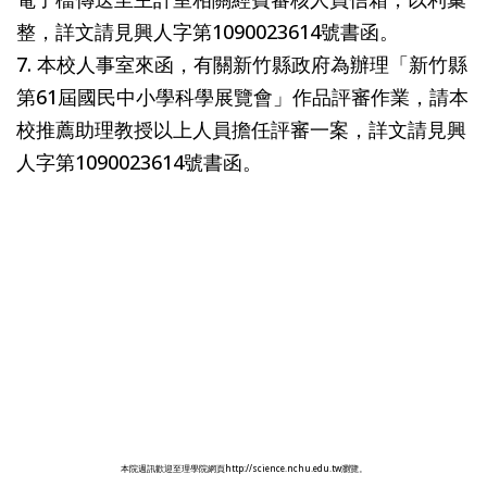
整，詳文請見興人字第1090023614號書函。
7. 本校人事室來函，有關新竹縣政府為辦理「新竹縣
第61屆國民中小學科學展覽會」作品評審作業，請本
校推薦助理教授以上人員擔任評審一案，詳文請見興
人字第1090023614號書函。
本院週訊歡迎至理學院網頁http://science.nchu.edu.tw瀏覽。