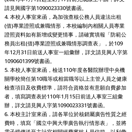
請見興國字第1090023330號書函。
4. 本校人事室來函，為加強查核公務人員違法出租
(借)專業證照或兼職情形，本校編制內相關人員專業
證照資料如有新增或變更情事，請確實填報「防範公
務員出租(借)專業證照或兼職情形調查表」，於109
年12月31日前送人事室一組彙辦，詳文請見興人字第
1090601399號書函。
5. 本校人事室來函，檢送110年度各醫院辦理中央機
關學校簡任第10職等或相當職等以上主管人員之健康
檢查項目及收費標準，請符合資格並有意願自費參加
者，填寫調查表於110年1月15日前送人事室三組彙
辦，詳文請見興人字第1090023331號書函。
6. 本校主計室來函，請各單位於核銷屬廣告性質之經
費時，填寫「國立中興大學廣告執行情形表」，並將
電子檔傳送至主計室相關經費審核人員信箱，以利彙