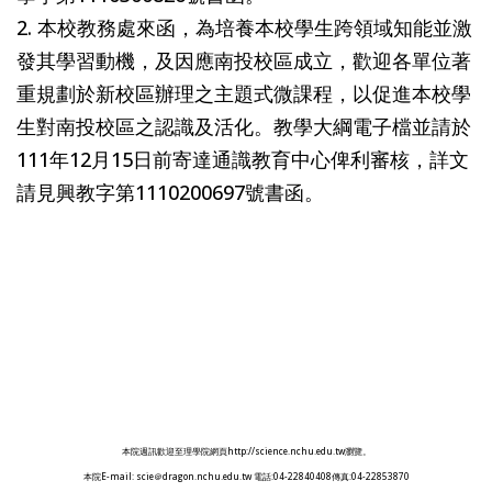
2. 本校教務處來函，為培養本校學生跨領域知能並激
發其學習動機，及因應南投校區成立，歡迎各單位著
重規劃於新校區辦理之主題式微課程，以促進本校學
生對南投校區之認識及活化。教學大綱電子檔並請於
111年12月15日前寄達通識教育中心俾利審核，詳文
請見興教字第1110200697號書函。
本院週訊歡迎至理學院網頁http://science.nchu.edu.tw瀏覽。
本院E-mail: scie＠dragon.nchu.edu.tw 電話:04-22840408傳真:04-22853870