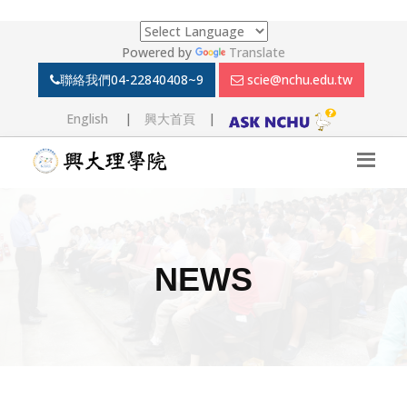
Powered by
Translate
聯絡我們
04-22840408~9
scie@nchu.edu.tw
English
|
興大首頁
|
NEWS