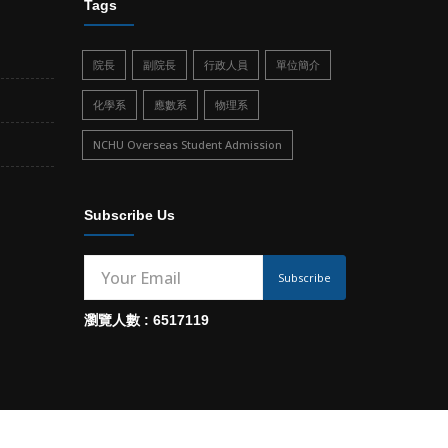
Tags
院長
副院長
行政人員
單位簡介
化學系
應數系
物理系
NCHU Overseas Student Admission
Subscribe Us
Subscribe
瀏覽人數 : 6517119