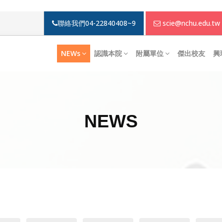
聯絡我們
04-22840408~9
scie@nchu.edu.tw
NEWs
認識本院
附屬單位
傑出校友
興
NEWS