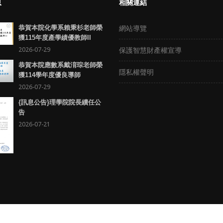
息
相關連結
網站導覽
恭賀本院化學系賴秉杉老師榮
獲115年度產學績優教師II
2026-07-29
保護智慧財產權宣導
恭賀本院應數系戴淯琮老師榮
隱私權聲明
獲114學年度優良導師
2026-07-29
{訊息公告}理學院院長續任公
告
2026-07-21