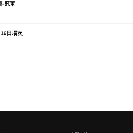
賽-冠軍
月16日場次