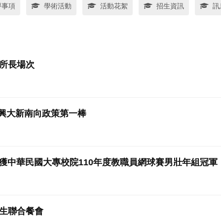
譽事項
學術活動
活動花絮
招生資訊
訊
源所長場次
2興大新南向政策第一棒
獲中華民國大專校院110年度教職員網球賽男壯年組冠軍
僑生聯合餐會