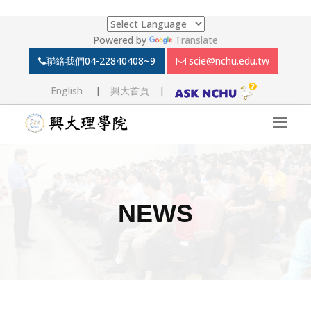
Powered by
Translate
聯絡我們
04-22840408~9
scie@nchu.edu.tw
English
|
興大首頁
|
NEWS