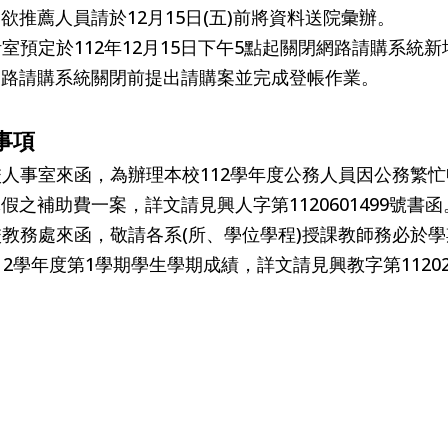
欲推薦人員請於12月15日(五)前將資料送院彙辦。
主計室預定於112年12月15日下午5點起關閉網路請購系
網路請購系統關閉前提出請購案並完成登帳作業。
事項
本校人事室來函，為辦理本校112學年度公務人員因公務繁
假之補助費一案，詳文請見興人字第1120601499號書函
本校教務處來函，敬請各系(所、學位學程)授課教師務必於學期
12學年度第1學期學生學期成績，詳文請見興教字第11202