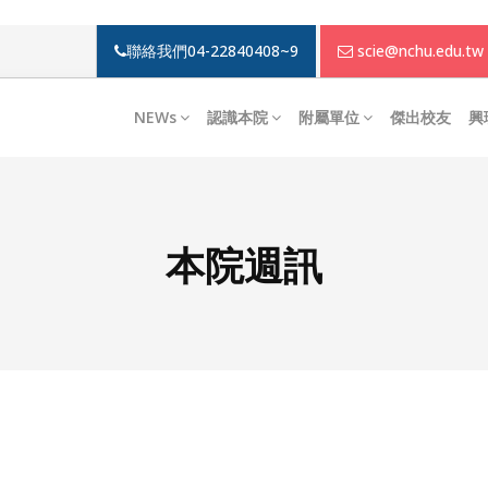
聯絡我們
04-22840408~9
scie@nchu.edu.tw
NEWs
認識本院
附屬單位
傑出校友
興
本院週訊