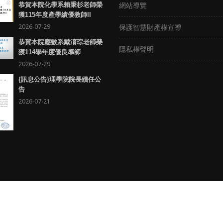
網站導覽
恭賀本院化學系賴秉杉老師榮
獲115年度產學績優教師II
2026-07-29
保護智慧財產權宣導
恭賀本院應數系戴淯琮老師榮
隱私權聲明
獲114學年度優良導師
2026-07-29
{訊息公告}理學院院長續任公
告
2026-07-21