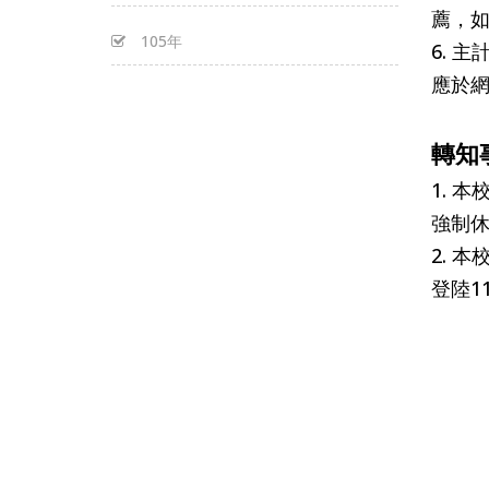
薦，如
105年
6. 
應於
轉知
1. 
強制休
2. 
登陸1