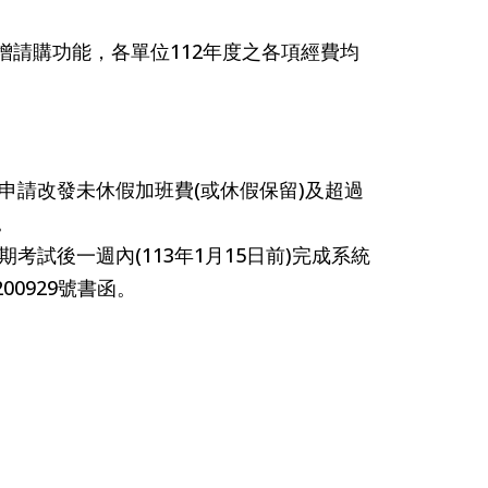
統新增請購功能，各單位112年度之各項經費均
忙申請改發未休假加班費(或休假保留)及超過
。
考試後一週內(113年1月15日前)完成系統
00929號書函。