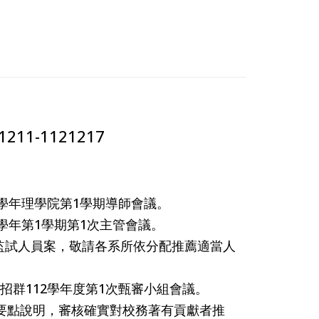
1121217
112學年理學院第1學期導師會議。
112學年第1學期第1次主管會議。
))推薦主監試人員案，敬請各系所依分配推薦適當人
據聯招群112學年度第1次甄審小組會議。
實依要點說明，審核確實對校務著有貢獻者推