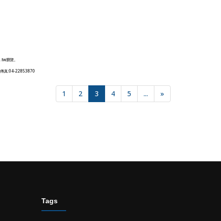
u.tw瀏覽。
8傳真:04-22853870
1
2
3
4
5
...
»
Tags