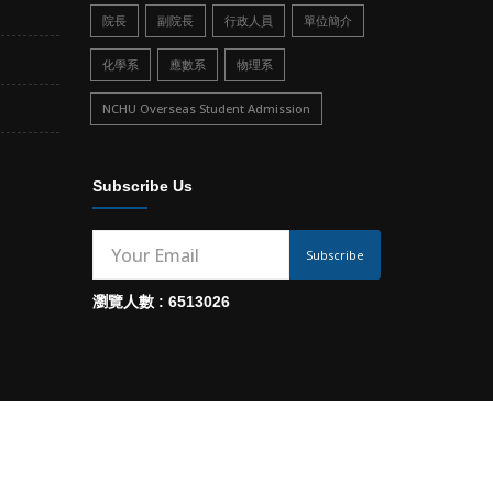
院長
副院長
行政人員
單位簡介
化學系
應數系
物理系
NCHU Overseas Student Admission
Subscribe Us
Subscribe
瀏覽人數 : 6513026